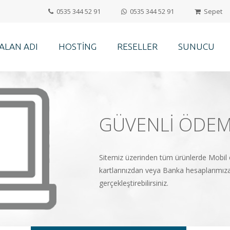
0535 344 52 91
0535 344 52 91
Sepet
ALAN ADI
HOSTING
RESELLER
SUNUCU
ENLI ÖDEME YÖNTEMLERI
rinden tüm ürünlerde Mobil ödeme, Kredi - Banka ve İninal
dan veya Banka hesaplarımıza 7/24 online ödeme
bilirsiniz.