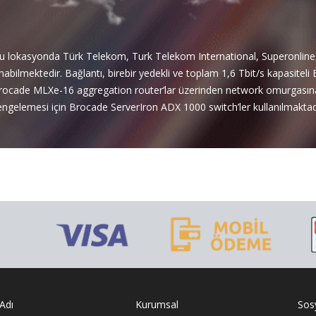
uğu lokasyonda Türk Telekom, Turk Telekom International, Superonlin
nabilmektedir. Bağlantı, birebir yedekli ve toplam 1,6 Tbit/s kapasitel
li Brocade MLXe-16 aggregation router’lar üzerinden network omurgasına
ngelemesi için Brocade ServerIron ADX 1000 switch’ler kullanılmaktad
Adı
Kurumsal
Sos