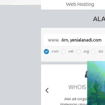
Linux
Web Hosting
Hosting
ALA
Linux
Reseller
Metin2
www.
Sunucuları
.com
.net
.org
.biz
Sunucu
Hizmetleri
Diğer
Hizmetler
Alan Adı Ki
WHOIS Gizleme
Kurumsal
Alan adınızı kilitleyer
Alan adı sorgulamasında kişisel
İletişim
çalınma riskin
bilgilerinizin çıkmasını gizleyebilirsiniz.