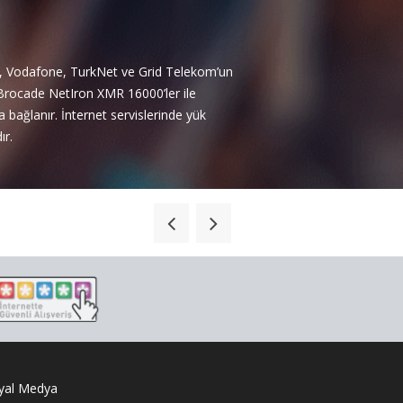
e, Vodafone, TurkNet ve Grid Telekom’un
i Brocade NetIron XMR 16000’ler ile
 bağlanır. İnternet servislerinde yük
ır.
yal Medya