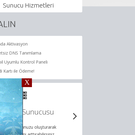
Sunucu Hizmetleri
ALIN
da Aktivasyon
etsiz DNS Tanımlama
l Uyumlu Kontrol Paneli
i Kartı ile Ödeme!
X
Alan Adı Ki
WHOIS Gizleme
Alan adınızı kilitleyer
Alan adı sorgulamasında kişisel
çalınma riskin
bilgilerinizin çıkmasını gizleyebilirsiniz.