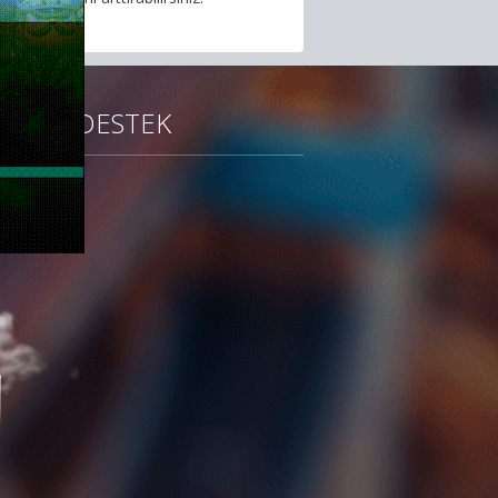
kaldırabilirs
DESTEK
ANS