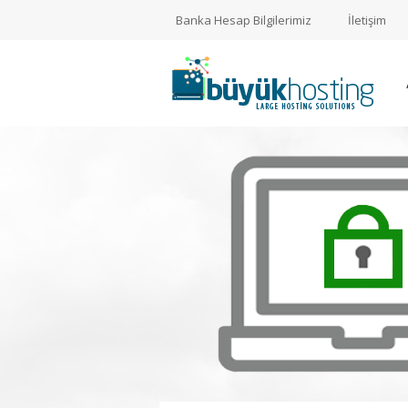
Banka Hesap Bilgilerimiz
İletişim
Müşteri
Girişi
Yeni
Müşteri
GÜV
Kaydı
Sitemiz üze
Alışveriş
kartlarınız
Sepeti
gerçekleştire
Alan
Adı