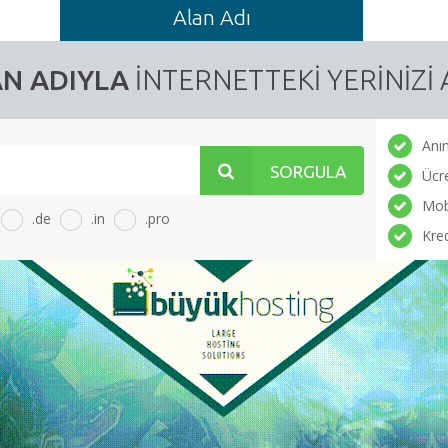
Alan Adı
N ADIYLA
İNTERNETTEKI YERINIZI 
Anın
SORGULA
Ücr
Mobi
.de
.in
.pro
Kred
litleme
Özel DNS Sunucusu
ek koruyabilir ve
Kendi DNS sunucunuzu oluşturarak
i ortadan
markanızın değerini arttırabilirsiniz.