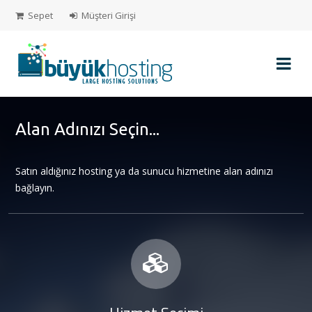
Sepet
Müşteri Girişi
Müşteri
Girişi
Alan Adınızı Seçin...
Yeni
Müşteri
Kaydı
Satın aldığınız hosting ya da sunucu hizmetine alan adınızı
bağlayın.
Alışveriş
Sepeti
Alan
Adı