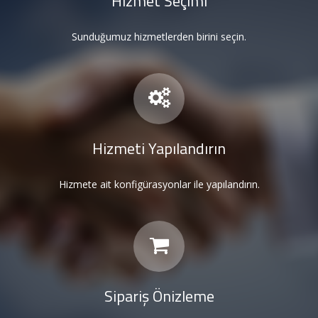
Hizmet Seçimi
Linux
Hosting
Sunduğumuz hizmetlerden birini seçin.
Linux
Reseller
Metin2
Sunucuları
Hizmeti Yapılandırın
Sunucu
Hizmetleri
Hizmete ait konfigürasyonlar ile yapılandırın.
Diğer
Hizmetler
Kurumsal
Sipariş Önizleme
İletişim