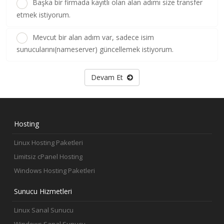
Başka bir firmada kayıtlı olan alan adımı size transfer
etmek istiyorum.
Mevcut bir alan adım var, sadece isim
sunucularını(nameserver) güncellemek istiyorum.
Devam Et
Hosting
Linux Hosting Paketleri
Limitsiz cPanel Hosting
Windows Hosting Paketleri
Sunucu Hizmetleri
Linux Sanal Sunucu
Windows Sanal Sunucu